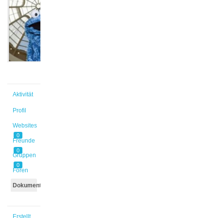
@radtkec
Aktiv vor
3 Jahren,
4 Monaten
Aktivität
Profil
Websites
0
Freunde
0
Gruppen
0
Foren
Dokumente
Erstellt