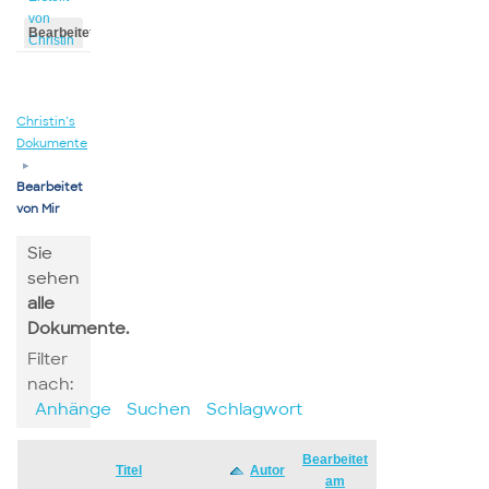
von
Bearbeitet
Christin
von
Christin
Christin’s
Dokumente
▸
Bearbeitet
von Mir
Sie
sehen
alle
Dokumente.
Filter
nach:
Anhänge
Suchen
Schlagwort
Bearbeitet
Has
Titel
Autor
am