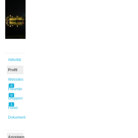
@nick1
Aktiv vor
11 Jahren,
1 Monat
Aktivität
Profil
Websites
0
Freunde
0
Gruppen
1
Foren
Dokumente
Anzeigen