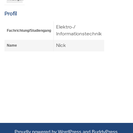
Profil
Elektro-/
Fachrichtung/Studiengang
Informationstechnik
Nick
Name
Proudly powered by
WordPress
and
BuddyPress
.