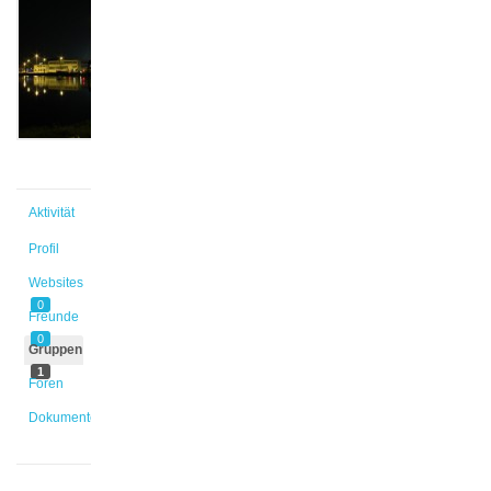
@nick1
Aktiv vor
11 Jahren,
1 Monat
Aktivität
Profil
Websites
0
Freunde
0
Gruppen
1
Foren
Dokumente