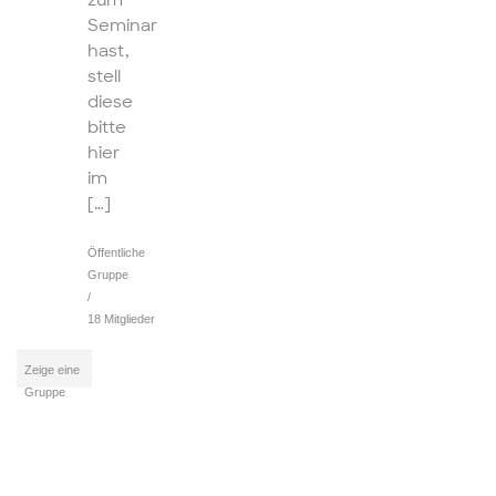
zum
Seminar
hast,
stell
diese
bitte
hier
im
[…]
Öffentliche
Gruppe
/
18 Mitglieder
Zeige eine
Gruppe