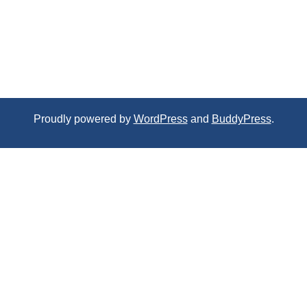
Proudly powered by
WordPress
and
BuddyPress
.