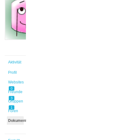
Marie
@nellimar
Aktiv vor
2 Jahren,
11 Monaten
Aktivität
Profil
Websites
0
Freunde
3
Gruppen
1
Foren
Dokumente