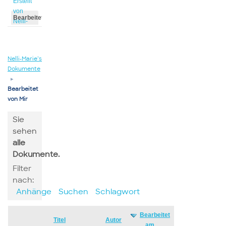
Erstellt
von
Bearbeitet
Nelli-
von
Marie
Nelli-
Marie
Nelli-Marie’s
Dokumente
▸
Bearbeitet
von Mir
Sie
sehen
alle
Dokumente.
Filter
nach:
Anhänge
Suchen
Schlagwort
Bearbeitet
Has
Titel
Autor
am