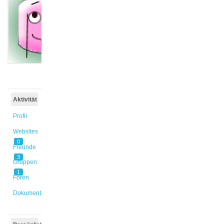
Marie
@nellimar
Aktiv vor
2 Jahren,
11 Monaten
Aktivität
Profil
Websites
0
Freunde
3
Gruppen
1
Foren
Dokumente