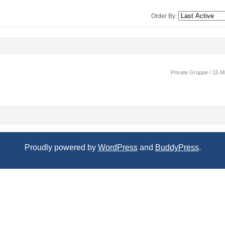
Order By:
Private Gruppe / 15 Mi
Proudly powered by
WordPress
and
BuddyPress
.