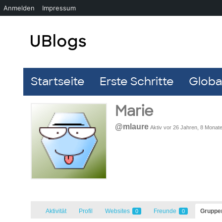
Anmelden
Impressum
Startseite
Erste Schritte
Global
Marie
@mlaure
Aktiv vor 26 Jahren, 8 Monat
Aktivität
Profil
Websites
Freunde
Grupp
0
0