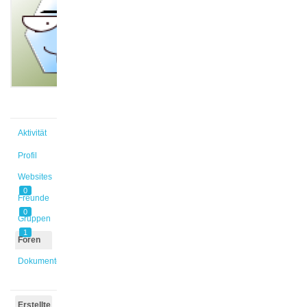
@mlaure
Aktiv vor
26 Jahren,
8 Monaten
Aktivität
Profil
Websites
0
Freunde
0
Gruppen
1
Foren
Dokumente
Erstellte