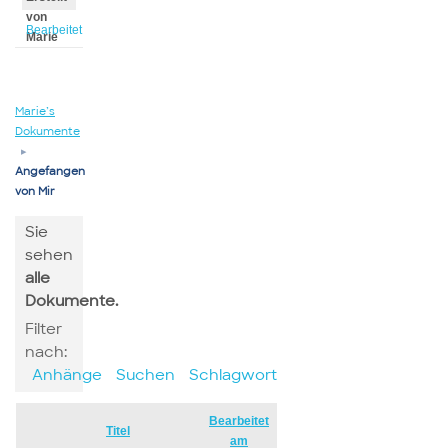
von
Bearbeitet
Marie
von
Marie
Marie’s
Dokumente
▸
Angefangen
von Mir
Sie
sehen
alle
Dokumente.
Filter
nach:
Anhänge
Suchen
Schlagwort
Bearbeitet
Has
Titel
am