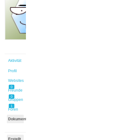
@mlaure
Aktiv vor
26 Jahren,
8 Monaten
Aktivität
Profil
Websites
0
Freunde
0
Gruppen
1
Foren
Dokumente
Erstellt