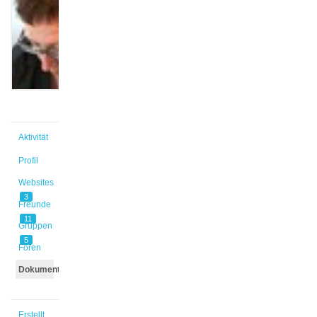
@martina
Aktiv vor
1 Monat,
1 Woche
Aktivität
Profil
Websites
3
Freunde
11
Gruppen
5
Foren
Dokumente
Erstellt