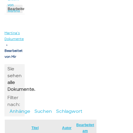
von
Bearbeitet
Martina
von
Martina
Martina’s
Dokumente
▸
Bearbeitet
von Mir
Sie
sehen
alle
Dokumente.
Filter
nach:
Anhänge
Suchen
Schlagwort
Bearbeitet
Has
Titel
Autor
am