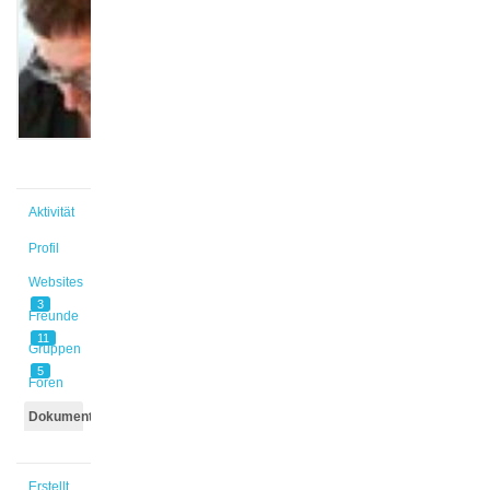
@martina
Aktiv
vor
1 Monat
Aktivität
Profil
Websites
3
Freunde
11
Gruppen
5
Foren
Dokumente
Erstellt