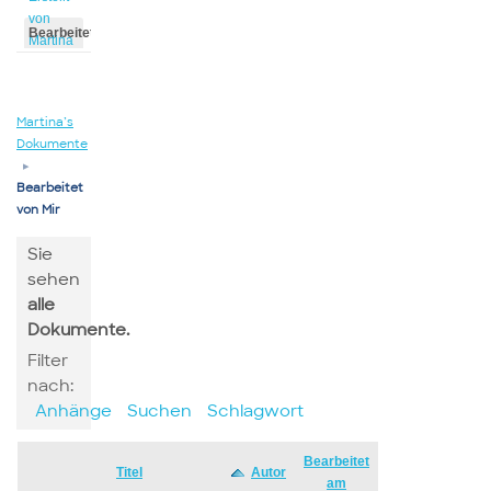
von
Bearbeitet
Martina
von
Martina
Martina’s
Dokumente
▸
Bearbeitet
von Mir
Sie
sehen
alle
Dokumente.
Filter
nach:
Anhänge
Suchen
Schlagwort
Bearbeitet
Has
Titel
Autor
am