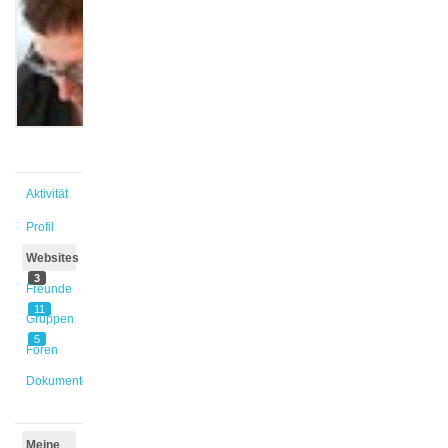
@martina
Aktiv vor
1 Monat,
1 Woche
Aktivität
Profil
Websites
3
Freunde
11
Gruppen
5
Foren
Dokumente
Meine