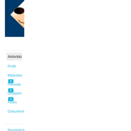
@ma_bo
Aktiv vor
5 Jahren,
11 Monaten
Aktivität
Profil
Websites
0
Freunde
0
Gruppen
0
Foren
Dokumente
Persönlich