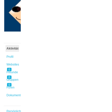
@ma_bo
Aktiv vor
5 Jahren,
11 Monaten
Aktivität
Profil
Websites
0
Freunde
0
Gruppen
0
Foren
Dokumente
Persönlich