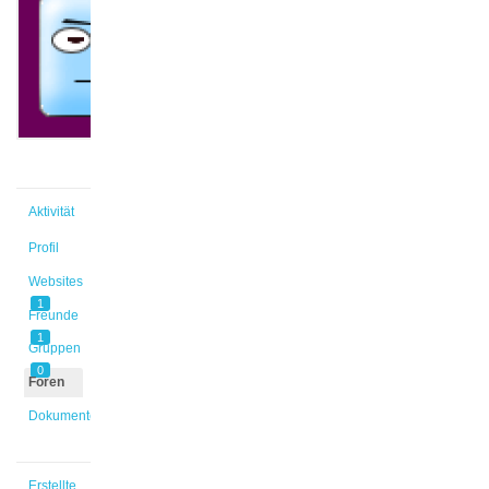
@lynben
Aktiv vor
5 Jahren,
4 Monaten
Aktivität
Profil
Websites
1
Freunde
1
Gruppen
0
Foren
Dokumente
Erstellte