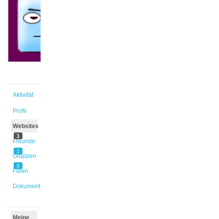
@lynben
Aktiv vor
5 Jahren,
4 Monaten
Aktivität
Profil
Websites
1
Freunde
1
Gruppen
0
Foren
Dokumente
Meine