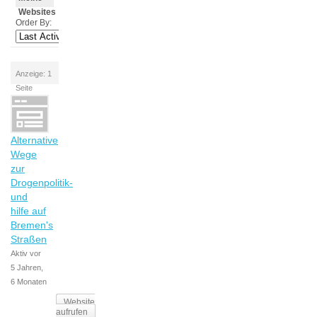
Websites
Order By:
Anzeige: 1
Seite
Alternative
Wege
zur
Drogenpolitik-
und
hilfe auf
Bremen's
Straßen
Aktiv vor
5 Jahren,
6 Monaten
Website
aufrufen