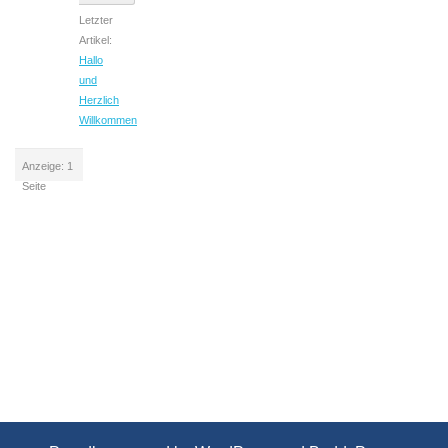
Letzter
Artikel:
Hallo
und
Herzlich
Willkommen
Anzeige: 1
Seite