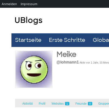
Anmelden
Impressum
Startseite
Erste Schritte
Global
Meike
@lohmann1
Aktiv vor 1 Jahr, 10 Mon
Aktivität
Profil
Websites
Freunde
Gruppe
1
0