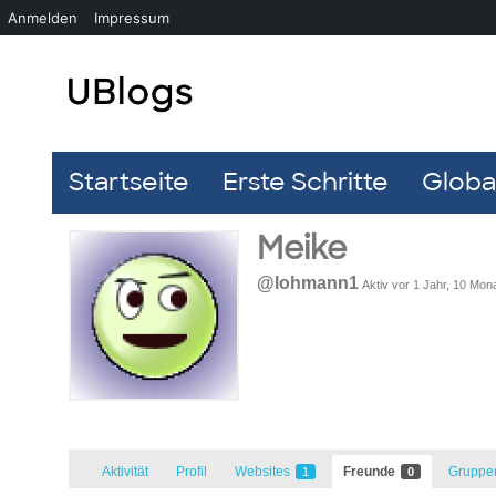
Anmelden
Impressum
Startseite
Erste Schritte
Global
Meike
@lohmann1
Aktiv vor 1 Jahr, 10 Mon
Aktivität
Profil
Websites
Freunde
Grupp
1
0