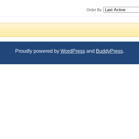
Order By:
Proudly powered by
WordPress
and
BuddyPress
.