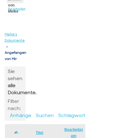
von
Bearbeitet
Meike
von
Meike
Meike’s
Dokumente
▸
Angefangen
von Mir
Sie
sehen
alle
Dokumente.
Filter
nach:
Anhänge
Suchen
Schlagwort
Bearbeitet
Has
Titel
am