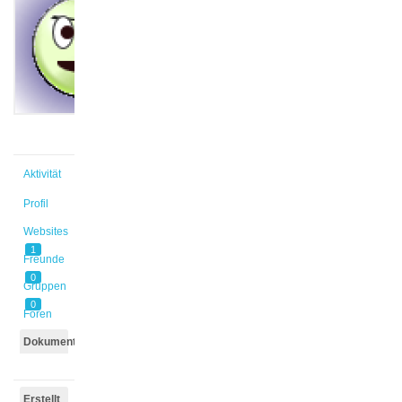
@lohmann1
Aktiv vor
1 Jahr,
10 Monaten
Aktivität
Profil
Websites
1
Freunde
0
Gruppen
0
Foren
Dokumente
Erstellt