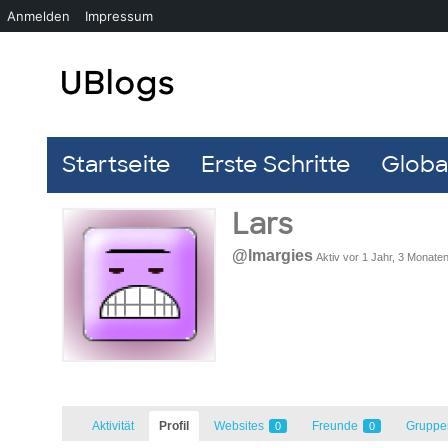
Anmelden
Impressum
Startseite
Erste Schritte
Global
Lars
@lmargies
Aktiv vor 1 Jahr, 3 Monate
Aktivität
Profil
Websites
Freunde
Grupp
0
0