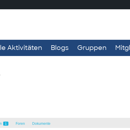
e Aktivitäten
Blogs
Gruppen
Mitg
n
en
Foren
Dokumente
1