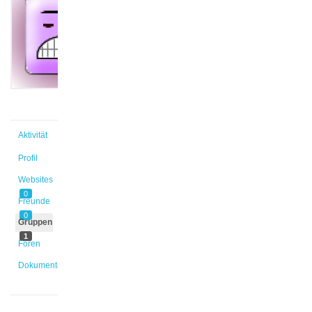
@lmargies
Aktiv vor
1 Jahr,
3 Monaten
Aktivität
Profil
Websites
0
Freunde
0
Gruppen
1
Foren
Dokumente