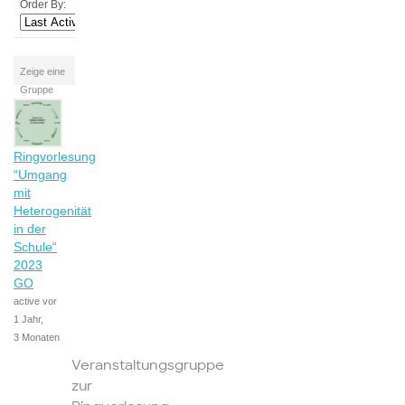
Order By:
Zeige eine
Gruppe
Ringvorlesung
“Umgang
mit
Heterogenität
in der
Schule“
2023
GO
active vor
1 Jahr,
3 Monaten
Veranstaltungsgruppe
zur