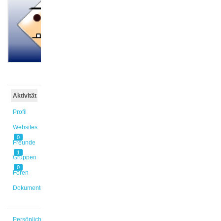
@leke
Aktiv vor
5 Jahren
Aktivität
Profil
Websites
0
Freunde
1
Gruppen
0
Foren
Dokumente
Persönlich