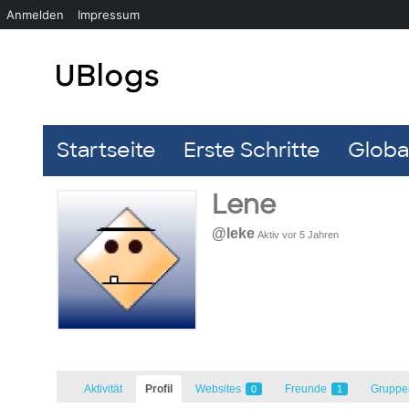
Anmelden
Impressum
Startseite
Erste Schritte
Global
Lene
@leke
Aktiv vor 5 Jahren
Aktivität
Profil
Websites
Freunde
Grupp
0
1