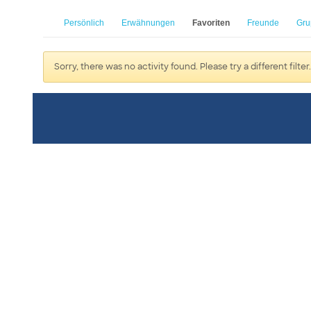
Persönlich
Erwähnungen
Favoriten
Freunde
Gru
Sorry, there was no activity found. Please try a different filter.