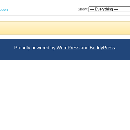
Show:
ppen
Proudly powered by
WordPress
and
BuddyPress
.