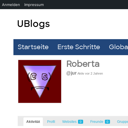
Anmelden
Impressum
Startseite
Erste Schritte
Global
Roberta
@jur
Aktiv vor 2 Jahren
Aktivität
Profil
Websites
Freunde
Grupp
0
0