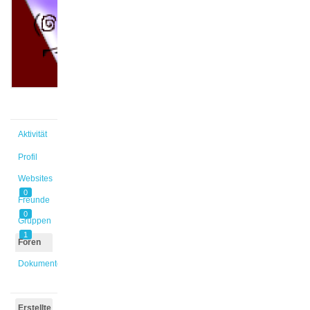
@jur
Aktiv vor
2 Jahren
Aktivität
Profil
Websites
0
Freunde
0
Gruppen
1
Foren
Dokumente
Erstellte