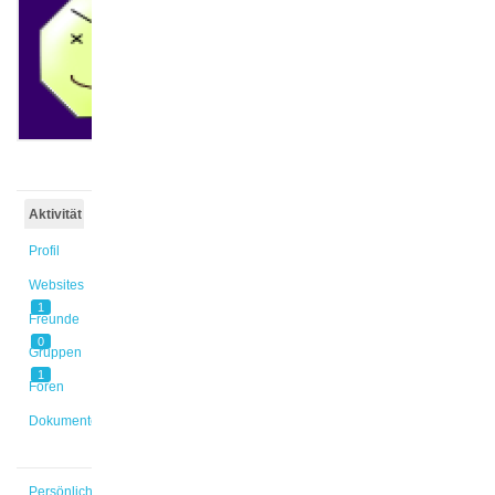
@jolnie
Aktiv vor
2 Jahren,
2 Monaten
Aktivität
Profil
Websites
1
Freunde
0
Gruppen
1
Foren
Dokumente
Persönlich