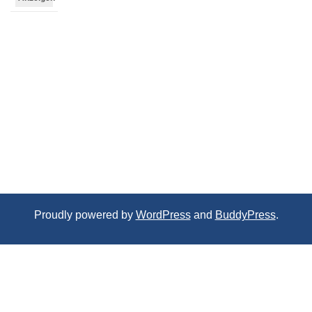
Proudly powered by
WordPress
and
BuddyPress
.