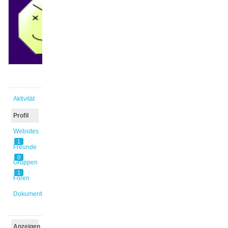
@jolnie
Aktiv vor
2 Jahren,
2 Monaten
Aktivität
Profil
Websites
1
Freunde
0
Gruppen
1
Foren
Dokumente
Anzeigen