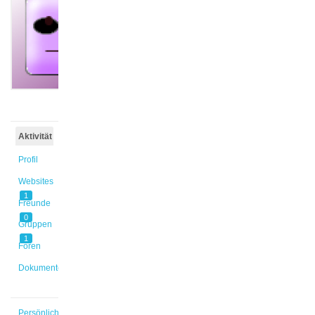
@jessica-
3
Aktiv vor
4 Jahren,
6 Monaten
Aktivität
Profil
Websites
1
Freunde
0
Gruppen
1
Foren
Dokumente
Persönlich