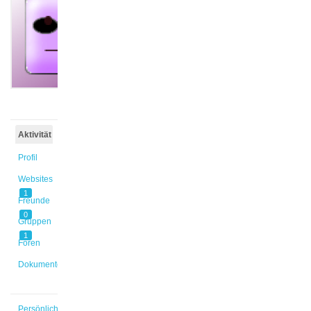
@jessica-
3
Aktiv vor
4 Jahren,
6 Monaten
Aktivität
Profil
Websites
1
Freunde
0
Gruppen
1
Foren
Dokumente
Persönlich