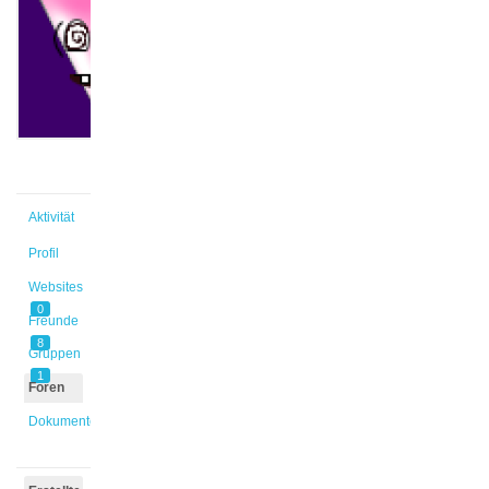
Sophia
@iflasch
Aktiv vor
1 Monat,
3 Wochen
Aktivität
Profil
Websites
0
Freunde
8
Gruppen
1
Foren
Dokumente