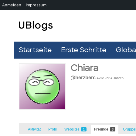
Anmelden
Impressum
Startseite
Erste Schritte
Global
Chiara
@herzberc
Aktiv vor 4 Jahren
Aktivität
Profil
Websites
Freunde
Grupp
1
3