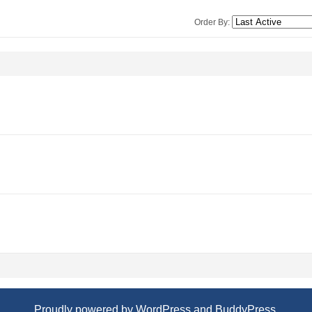
Order By:
Proudly powered by
WordPress
and
BuddyPress
.