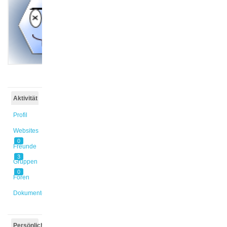
@kinder1
Aktiv vor
3 Jahren,
8 Monaten
Aktivität
Profil
Websites
0
Freunde
3
Gruppen
0
Foren
Dokumente
Persönlich