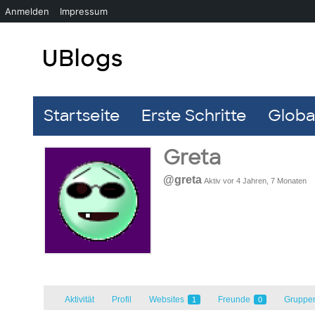
Anmelden
Impressum
Startseite
Erste Schritte
Global
Greta
@greta
Aktiv vor 4 Jahren, 7 Monaten
Aktivität
Profil
Websites
Freunde
Gruppe
1
0