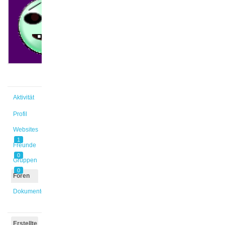
@greta
Aktiv vor
4 Jahren,
7 Monaten
Aktivität
Profil
Websites
1
Freunde
0
Gruppen
0
Foren
Dokumente
Erstellte