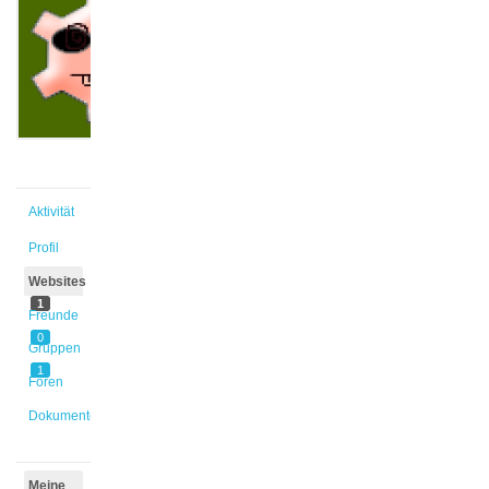
@gaeta
Aktiv vor
4 Monaten
Aktivität
Profil
Websites
1
Freunde
0
Gruppen
1
Foren
Dokumente
Meine