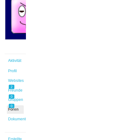
@frida1
Aktiv vor
2 Jahren,
6 Monaten
Aktivität
Profil
Websites
2
Freunde
0
Gruppen
0
Foren
Dokumente
Erstellte