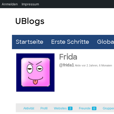
Anmelden
Impressum
Startseite
Erste Schritte
Global
Frida
@frida1
Aktiv vor 2 Jahren, 6 Monaten
Aktivität
Profil
Websites
Freunde
Gruppe
2
0