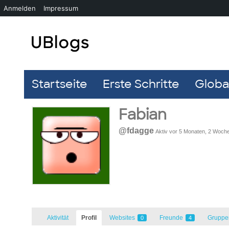
Anmelden
Impressum
Startseite
Erste Schritte
Global
Fabian
@fdagge
Aktiv vor 5 Monaten, 2 Woch
Aktivität
Profil
Websites
Freunde
Grupp
0
4