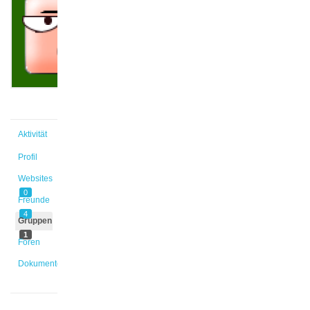
@fdagge
Aktiv vor
5 Monaten,
2 Wochen
Aktivität
Profil
Websites
0
Freunde
4
Gruppen
1
Foren
Dokumente