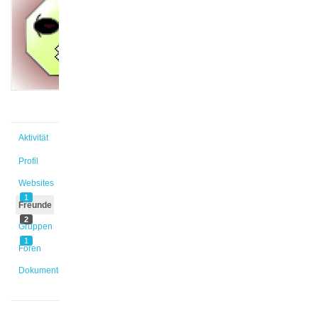
@elisa1
Aktiv vor
1 Jahr,
4 Monaten
Aktivität
Profil
Websites
1
Freunde
2
Gruppen
1
Foren
Dokumente