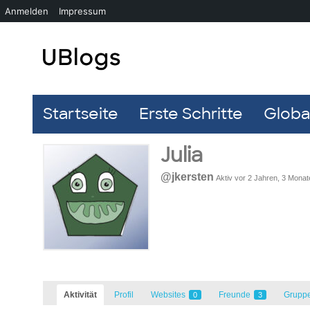
Anmelden
Impressum
Startseite
Erste Schritte
Global
Julia
@jkersten
Aktiv vor 2 Jahren, 3 Monat
Aktivität
Profil
Websites
Freunde
Grupp
0
3