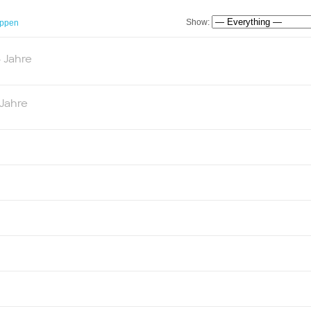
Show:
ppen
4 Jahre
 Jahre