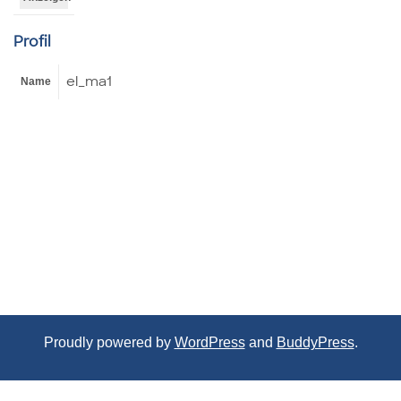
Profil
el_ma1
Name
Proudly powered by
WordPress
and
BuddyPress
.