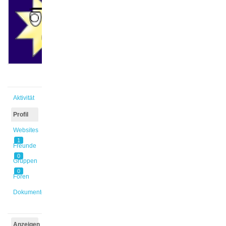
@el_ma1
Aktiv vor
1 Stunde,
51 Minuten
Aktivität
Profil
Websites
1
Freunde
0
Gruppen
0
Foren
Dokumente
Anzeigen