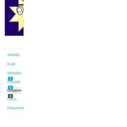
@el_ma1
Aktiv vor
2 Wochen,
4 Tagen
Aktivität
Profil
Websites
1
Freunde
0
Gruppen
0
Foren
Dokumente