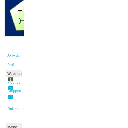
@cklumbis
Aktiv vor
3 Monaten,
3 Wochen
Aktivität
Profil
Websites
1
Freunde
0
Gruppen
0
Foren
Dokumente
Meine