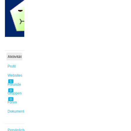
@cklumbis
Aktiv vor
3 Monaten,
3 Wochen
Aktivität
Profil
Websites
1
Freunde
0
Gruppen
0
Foren
Dokumente
Persönlich