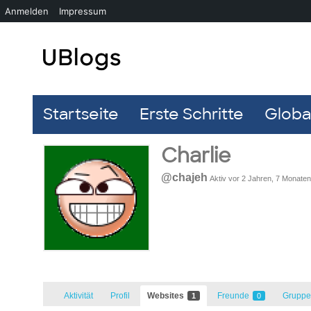
Anmelden
Impressum
Startseite
Erste Schritte
Global
Charlie
@chajeh
Aktiv vor 2 Jahren, 7 Monaten
Aktivität
Profil
Websites
Freunde
Grupp
1
0