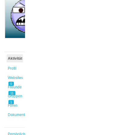
@carsten
Aktiv vor
4 Jahren,
7 Monaten
Aktivität
Profil
Websites
0
Freunde
11
Gruppen
1
Foren
Dokumente
Persönlich