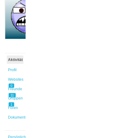
@carsten
Aktiv vor
4 Jahren,
7 Monaten
Aktivität
Profil
Websites
0
Freunde
11
Gruppen
1
Foren
Dokumente
Persönlich