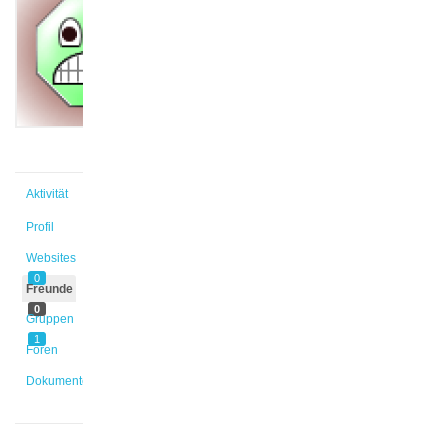
@betl
Aktiv vor
3 Jahren,
6 Monaten
Aktivität
Profil
Websites
0
Freunde
0
Gruppen
1
Foren
Dokumente