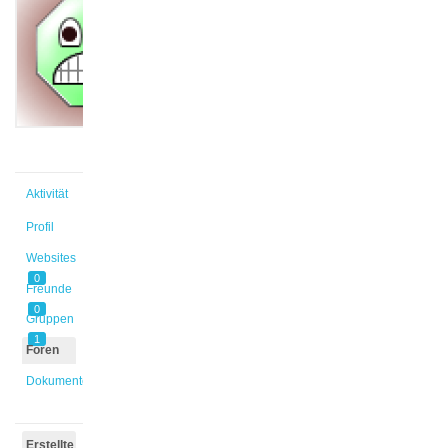
@betl
Aktiv vor
3 Jahren,
6 Monaten
Aktivität
Profil
Websites
0
Freunde
0
Gruppen
1
Foren
Dokumente
Erstellte