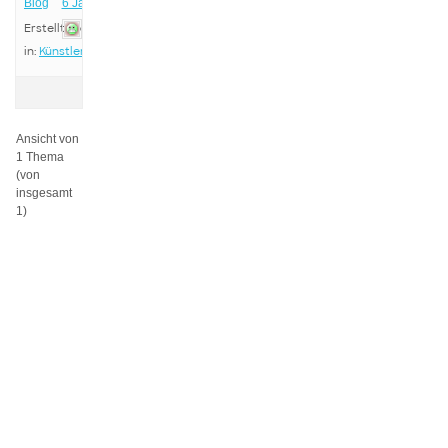
Blog
6 Jahren
Erstellt von:
Betül
Betül
in:
Künstlerische Praxis I: Malerei und Experiment bei Wolfgang Rupprecht
Ansicht von
1 Thema
(von
insgesamt
1)