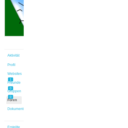
@avonderh
Aktiv vor
2 Jahren,
8 Monaten
Aktivität
Profil
Websites
1
Freunde
0
Gruppen
0
Foren
Dokumente
Erstellte